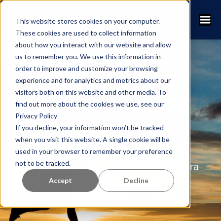
This website stores cookies on your computer.
These cookies are used to collect information
about how you interact with our website and allow
us to remember you. We use this information in
order to improve and customize your browsing
RACEID LEARNING
experience and for analytics and metrics about our
visitors both on this website and other media. To
CENTER
find out more about the cookies we use, see our
Privacy Policy
If you decline, your information won’t be tracked
Håll dig uppdaterad om det senaste inom
when you visit this website. A single cookie will be
enduroracingbranschen och få de bästa
used in your browser to remember your preference
tipsen.
not to be tracked.
från gemenskapen om hur du kan förbättra
din lopp och förbättra
Accept
Decline
lopp upplevelsen för dina tävlande.