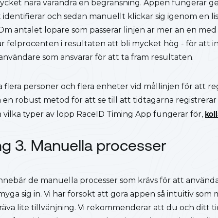
mycket nära varandra en begränsning. Appen fungerar g
 identifierar och sedan manuellt klickar sig igenom en l
 antalet löpare som passerar linjen är mer än en med
felprocenten i resultaten att bli mycket hög - för att 
användare som ansvarar för att ta fram resultaten.
a flera personer och flera enheter vid mållinjen för att re
en robust metod för att se till att tidtagarna registrera
 vilka typer av lopp RaceID Timing App fungerar för,
kol
g 3. Manuella processer
nebär de manuella processer som krävs för att använd
yga sig in. Vi har försökt att göra appen så intuitiv som
va lite tillvänjning. Vi rekommenderar att du och ditt 