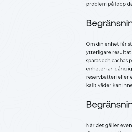
problem på lopp d
Begränsning
Om din enhet får s
ytterligare result
sparas och cachas 
enheten är igång ig
reservbatteri elle
kallt väder kan inn
Begränsni
När det gäller eve