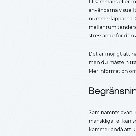
tillsammans eller 
användarna visuellt
nummerlapparna. Om
mellanrum tenderar 
stressande för den 
Det är möjligt att h
men du måste hitta 
Mer information om
Begränsnin
Som nämnts ovan in
mänskliga fel kan sm
kommer ändå att krä