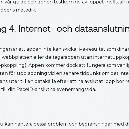
om vår guide och gör en testkörning av loppet (nollställ r
d appens metodik.
g 4. Internet- och dataanslutni
ngen är att appen inte kan skicka live-resultat som dina 
å webbplatsen eller deltagarappen utan internetuppkopp
pkoppling). Appen kommer dock att fungera som vanlig
ten för uppladdning vid en senare tidpunkt om det inte
nsluter till en datakälla efter att ha avslutat lopp bör 
 till din RaceID-anslutna evenemangssida.
 du kan hantera dessa problem och begränsningar med di