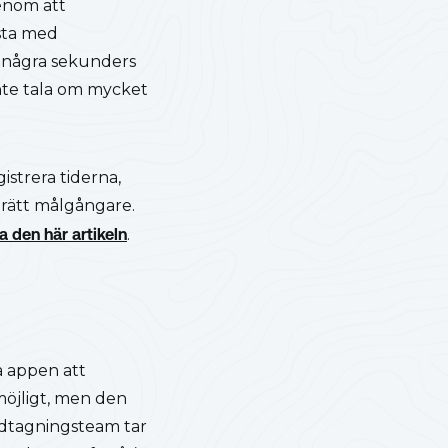
enom att
ista med
 några sekunders
inte tala om mycket
gistrera tiderna,
r rätt målgångare.
la den här artikeln
.
a appen att
 möjligt, men den
tidtagningsteam tar