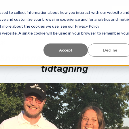
Learning Center
Om oss
Referenser
Kom 
sed to collect information about how you interact with our website an
rove and customize your browsing experience and for analytics and metri
ut more about the cookies we use, see our Privacy Policy
is website. A single cookie will be used in your browser to remember you
CK
1
Accept
Decline
änsningar med RaceID-appe
tidtagning