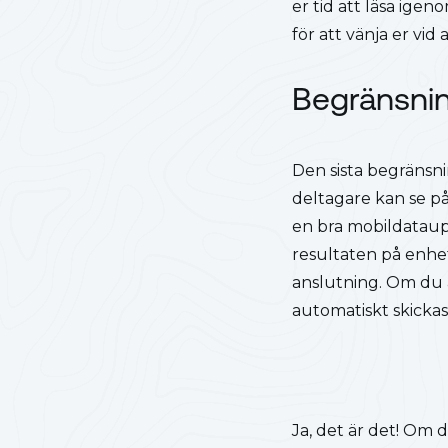
er tid att läsa igen
för att vänja er vi
Begränsnin
Den sista begränsni
deltagare kan se p
en bra mobildataup
resultaten på enhe
anslutning. Om du a
automatiskt skickas
Ja, det är det! Om