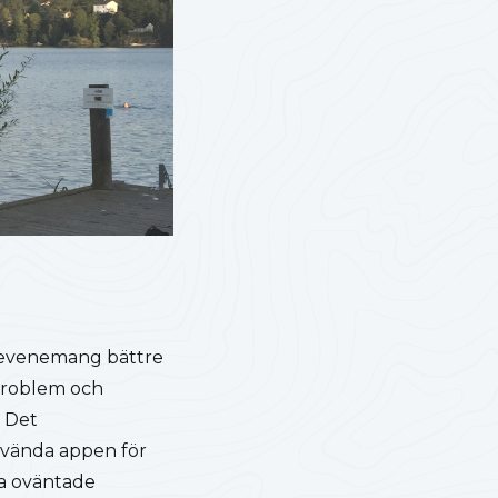
ch evenemang bättre
 problem och
 Det
nvända appen för
la oväntade