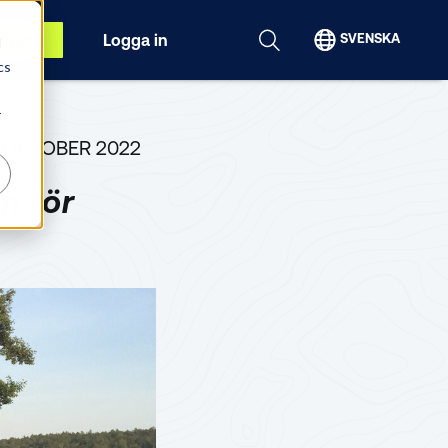
igång
Logga in
SVENSKA
d
cs
r
5 OKTOBER 2022
n för