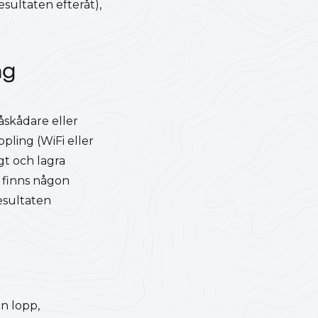
esultaten efteråt),
ng
åskådare eller
ling (WiFi eller
t och lagra
 finns någon
resultaten
n lopp,