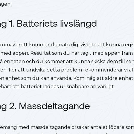
agen.
 1. Batteriets livslängd
trömavbrott kommer du naturligtvis inte att kunna regis
at med appen. Resultat som du har tagit med appen fram 
på enheten och du kommer att kunna skicka dem till ser
en. För att undvika detta problem rekommenderar vi att 
r en enhet som du kan använda. Kom ihåg att äldre enhet
ebära att batteriet laddas ur snabbare än vanligt.
ng 2. Massdeltagande
nemang med massdeltagande orsakar antalet löpare som 