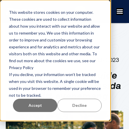
This website stores cookies on your computer.
These cookies are used to collect information
about how you interact with our website and allow
us to remember you. We use this information in
order to improve and customize your browsing
experience and for analytics and metrics about our
visitors both on this website and other media. To
ERIK SJÖBECK
5 DECEMBER 2023
find out more about the cookies we use, see our
Privacy Policy
En steg-för-steg-guide
If you decline, your information won’t be tracked
when you visit this website. A single cookie will be
för att skapa en hemsida
used in your browser to remember your preference
för ditt evenemang
not to be tracked.
Accept
Decline