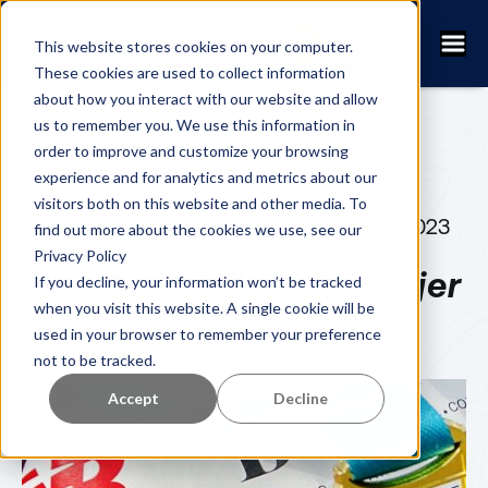
This website stores cookies on your computer.
These cookies are used to collect information
about how you interact with our website and allow
us to remember you. We use this information in
order to improve and customize your browsing
experience and for analytics and metrics about our
visitors both on this website and other media. To
ERIK SJÖBECK
21 SEPTEMBER 2023
find out more about the cookies we use, see our
Privacy Policy
Hur du beställer medaljer
If you decline, your information won’t be tracked
when you visit this website. A single cookie will be
till ditt lopp
used in your browser to remember your preference
not to be tracked.
Accept
Decline