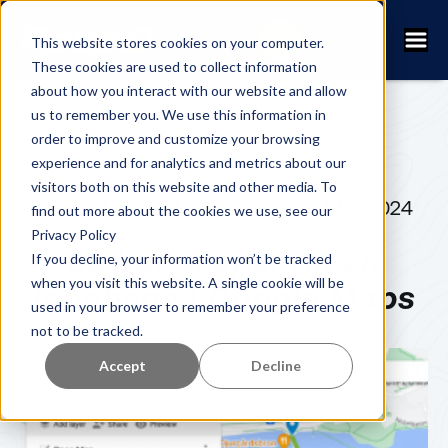
This website stores cookies on your computer.
These cookies are used to collect information
about how you interact with our website and allow
us to remember you. We use this information in
order to improve and customize your browsing
experience and for analytics and metrics about our
visitors both on this website and other media. To
FANNY KUHN
27 MAJ 2024
find out more about the cookies we use, see our
Privacy Policy
Så här skapar du en
If you decline, your information won’t be tracked
when you visit this website. A single cookie will be
loppbana i Google Maps
used in your browser to remember your preference
not to be tracked.
Accept
Decline