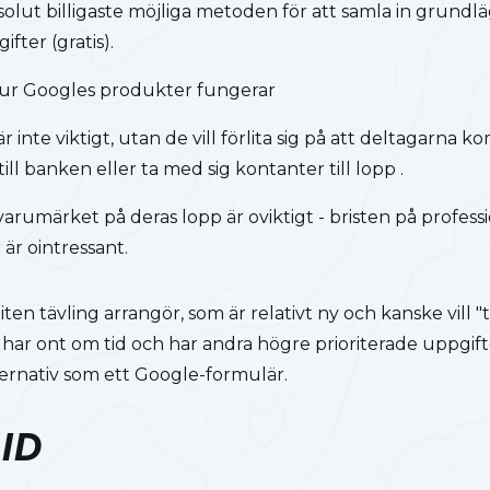
bsolut billigaste möjliga metoden för att samla in grund
fter (gratis).
r Googles produkter fungerar
r inte viktigt, utan de vill förlita sig på att deltagarna 
ill banken eller ta med sig kontanter till lopp .
arumärket på deras lopp är oviktigt - bristen på professi
är ointressant.
liten tävling arrangör, som är relativt ny och kanske vill "t
 har ont om tid och har andra högre prioriterade uppgifte
lternativ som ett Google-formulär.
ID