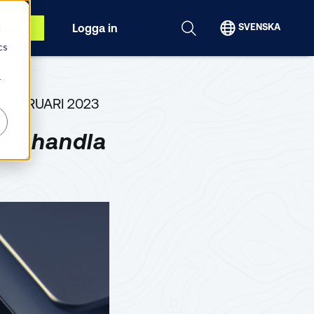
igång
Logga in
SVENSKA
d
cs
r
 FEBRUARI 2023
t behandla