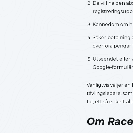
De vill ha den a
registreringsuppgi
Kännedom om hu
Säker betalning ä
överföra pengar t
Utseendet eller v
Google-formulär 
Vanligtvis väljer en 
tävlingsledare, som
tid, ett så enkelt a
Om Race