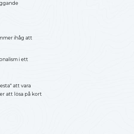
läggande
kommer ihåg att
onalism i ett
esta" att vara
r att lösa på kort