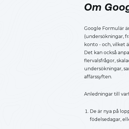
Om Goog
Google Formulär är
(undersökningar, fr
konto - och, vilket 
Det kan också anpass
flervalsfrågor, ska
undersökningar, sam
affärssyften.
Anledningar till va
De är nya på lop
födelsedagar, ell