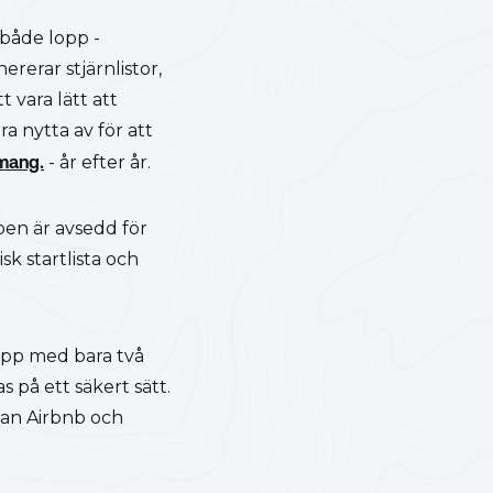
 både lopp -
rerar stjärnlistor,
 vara lätt att
 nytta av för att
emang.
- år efter år.
pen är avsedd för
k startlista och
lopp med bara två
s på ett säkert sätt.
lan Airbnb och