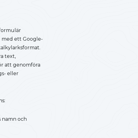
formulär
da med ett Google-
 kalkylarksformat.
a text,
för att genomföra
s- eller
ms:
as namn och