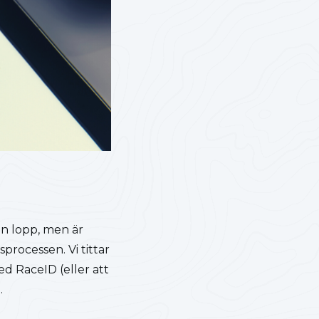
in lopp, men är
processen. Vi tittar
 RaceID (eller att
.