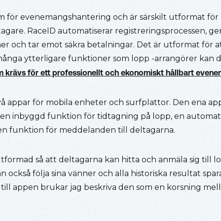
m för evenemangshantering och är särskilt utformat för
agare. RaceID automatiserar registreringsprocessen, gene
er och tar emot säkra betalningar. Det är utformat för att
nga ytterligare funktioner som lopp -arrangörer kan dra
m krävs för ett professionellt och ekonomiskt hållbart even
å appar för mobila enheter och surfplattor. Den ena ap
en inbyggd funktion för tidtagning på lopp, en automatis
 en funktion för meddelanden till deltagarna.
formad så att deltagarna kan hitta och anmäla sig till 
n också följa sina vänner och alla historiska resultat spara
till appen brukar jag beskriva den som en korsning mel