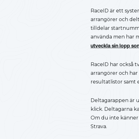
RaceID är ett syste
arrangörer och delt
tilldelar startnumm
använda men har må
utveckla sin lopp so
RaceID har också tv
arrangörer och har 
resultatlistor samt
Deltagarappen är ut
klick. Deltagarna ka
Om du inte känner 
Strava.