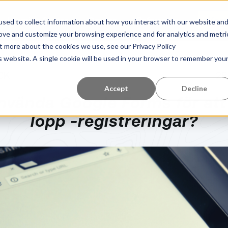
Learning Center
Om oss
Referenser
Kom 
sed to collect information about how you interact with our website an
rove and customize your browsing experience and for analytics and metri
ut more about the cookies we use, see our Privacy Policy
is website. A single cookie will be used in your browser to remember you
CK
28
Accept
Decline
nvända Google Forms för at
lopp -registreringar?