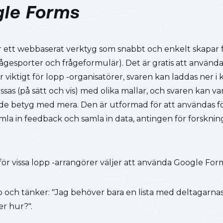
le Forms
 ett webbaserat verktyg som snabbt och enkelt skapar 
ågesporter och frågeformulär). Det är gratis att använ
är viktigt för lopp -organisatörer, svaren kan laddas ner i
as (på sätt och vis) med olika mallar, och svaren kan var
lade betyg med mera. Den är utformad för att användas 
la in feedback och samla in data, antingen för forskning
rför vissa lopp -arrangörer väljer att använda Google For
p och tänker: "Jag behöver bara en lista med deltagarn
er hur?".