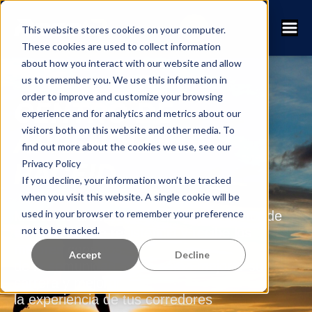
This website stores cookies on your computer.
These cookies are used to collect information
about how you interact with our website and allow
us to remember you. We use this information in
order to improve and customize your browsing
CENTRO DE
experience and for analytics and metrics about our
visitors both on this website and other media. To
APRENDIZAJE
find out more about the cookies we use, see our
Privacy Policy
RACEID
If you decline, your information won’t be tracked
when you visit this website. A single cookie will be
used in your browser to remember your preference
Mantente al día de lo último en el sector de
not to be tracked.
las carreras de resistencia y recibe los
mejores consejos
Accept
Decline
de la comunidad sobre cómo mejorar su
carrera y mejorar
la experiencia de tus corredores