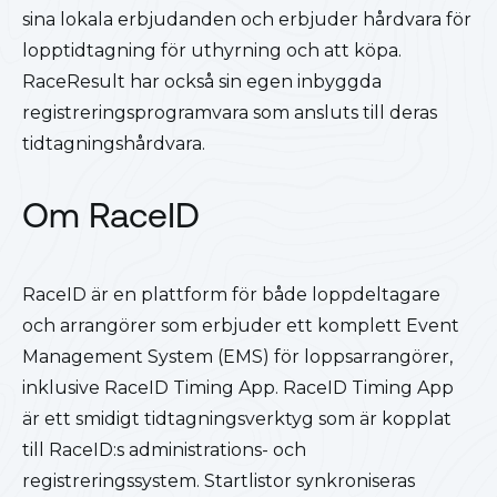
sina lokala erbjudanden och erbjuder hårdvara för
lopptidtagning för uthyrning och att köpa.
RaceResult har också sin egen inbyggda
registreringsprogramvara som ansluts till deras
tidtagningshårdvara.
Om RaceID
RaceID är en plattform för både loppdeltagare
och arrangörer som erbjuder ett komplett Event
Management S
ystem
(EMS) för loppsarrangörer,
inklusive RaceID Timing App. RaceID Timing App
är ett smidigt tidtagningsverktyg som är kopplat
till RaceID:s administrations- och
registreringssystem. Startlistor synkroniseras