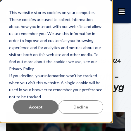
This website stores cookies on your computer.
These cookies are used to collect information
about how you interact with our website and allow
us to remember you. We use this information in
order to improve and customize your browsing
experience and for analytics and metrics about our
visitors both on this website and other media. To
ERIK SJÖBECK
4 MARS 2024
find out more about the cookies we use, see our
Privacy Policy
RaceID vs RaceResult -
If you decline, your information won’t be tracked
when you visit this website. A single cookie will be
Vilket anmälningsverktyg
used in your browser to remember your preference
ska du välja?
not to be tracked.
Accept
Decline