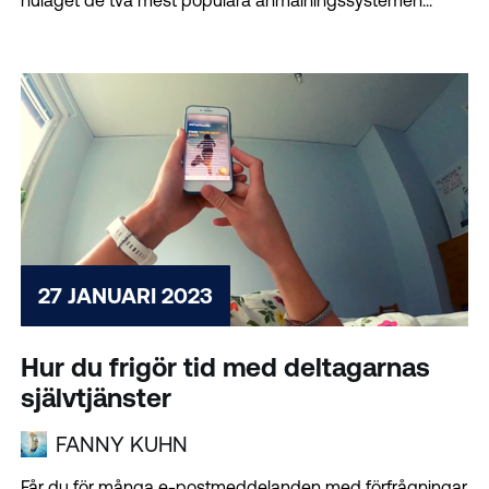
nuläget de två mest populära anmälningssystemen...
27 JANUARI 2023
Hur du frigör tid med deltagarnas
självtjänster
FANNY KUHN
Får du för många e-postmeddelanden med förfrågningar