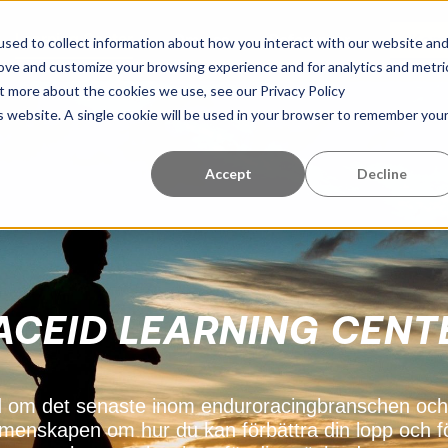
Learning Center
Om oss
Referenser
Kom 
sed to collect information about how you interact with our website an
rove and customize your browsing experience and for analytics and metri
ut more about the cookies we use, see our Privacy Policy
is website. A single cookie will be used in your browser to remember you
Accept
Decline
ACEID LEARNING CENT
d om det senaste inom enduroracingbranschen och 
menskapen om hur du kan förbättra din lopp och f