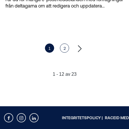
från deltagarna om att redigera och uppdatera
registreringen?
1
2
1 - 12 av 23
INTEGRITETSPOLICY |
RACEID MED