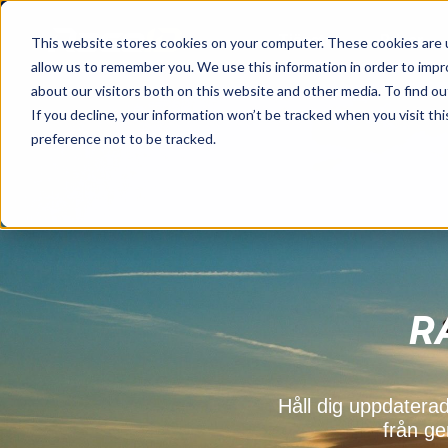
Tjänster
Priser
This website stores cookies on your computer. These cookies are u
allow us to remember you. We use this information in order to imp
about our visitors both on this website and other media. To find o
If you decline, your information won’t be tracked when you visit th
preference not to be tracked.
R
Håll dig uppdatera
från ge