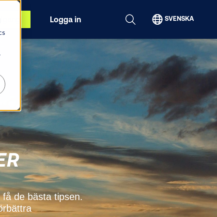
igång
Logga in
SVENSKA
d
cs
r
ER
få de bästa tipsen.
örbättra