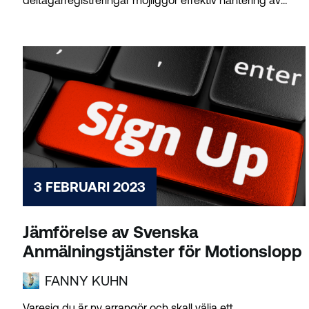
deltagarregistreringar möjliggör effektiv hantering av
registreringsuppgifter,...
3 FEBRUARI 2023
Jämförelse av Svenska
Anmälningstjänster för Motionslopp
FANNY KUHN
Varesig du är ny arrangör och skall välja ett