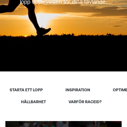
lopp upplevelsen för dina tävlande.
STARTA ETT LOPP
INSPIRATION
OPTIME
HÅLLBARHET
VARFÖR RACEID?