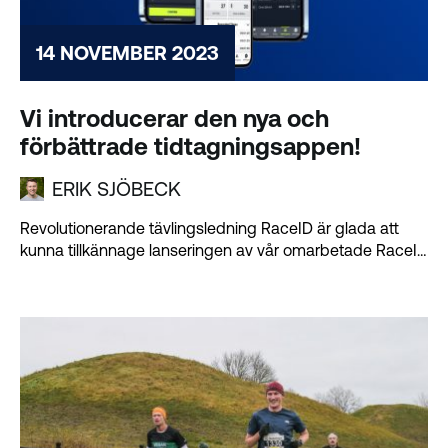
14 NOVEMBER 2023
Vi introducerar den nya och
förbättrade tidtagningsappen!
ERIK SJÖBECK
Revolutionerande tävlingsledning RaceID är glada att
kunna tillkännage lanseringen av vår omarbetade RaceID
Timing...