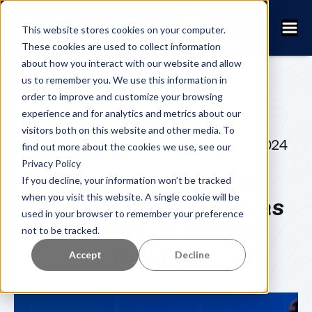
This website stores cookies on your computer.
These cookies are used to collect information
about how you interact with our website and allow
us to remember you. We use this information in
order to improve and customize your browsing
experience and for analytics and metrics about our
visitors both on this website and other media. To
ERIK SJÖBECK
3 DE ENERO DE 2024
find out more about the cookies we use, see our
Privacy Policy
El poder de la IA: el
If you decline, your information won’t be tracked
when you visit this website. A single cookie will be
entrenamiento para las
used in your browser to remember your preference
carreras acaba de
not to be tracked.
mejorar
Accept
Decline