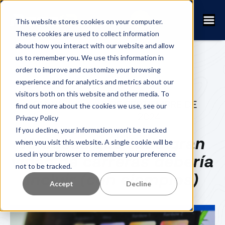
This website stores cookies on your computer.
These cookies are used to collect information
about how you interact with our website and allow
us to remember you. We use this information in
order to improve and customize your browsing
experience and for analytics and metrics about our
visitors both on this website and other media. To
FANNY
5 DE SEPTIEMBRE DE
find out more about the cookies we use, see our
KUHN
2024
Privacy Policy
If you decline, your information won’t be tracked
10 cosas que todo gran
when you visit this website. A single cookie will be
used in your browser to remember your preference
vídeo de carreras debería
not to be tracked.
incluir (con ejemplos)
Accept
Decline