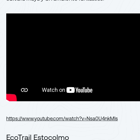
https://www.youtube.com/watch?v=Nsa0U4nkMls
EcoTrail Estocolmo