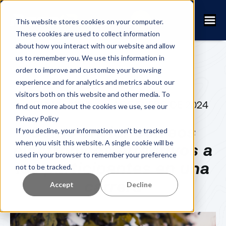
This website stores cookies on your computer.
These cookies are used to collect information
about how you interact with our website and allow
us to remember you. We use this information in
order to improve and customize your browsing
experience and for analytics and metrics about our
visitors both on this website and other media. To
FANNY KUHN
4 DE ENERO DE 2024
find out more about the cookies we use, see our
Privacy Policy
Cómo enviar correos
If you decline, your information won’t be tracked
when you visit this website. A single cookie will be
electrónicos atractivos a
used in your browser to remember your preference
los participantes en una
not to be tracked.
carrera
Accept
Decline