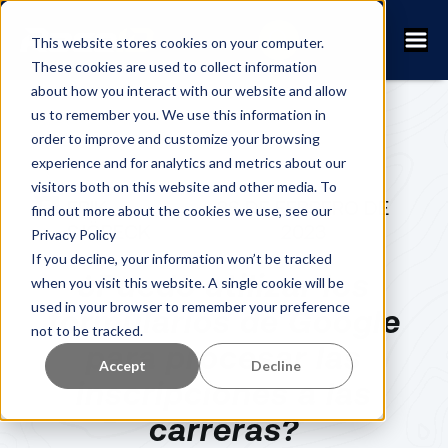
This website stores cookies on your computer.
These cookies are used to collect information
about how you interact with our website and allow
us to remember you. We use this information in
order to improve and customize your browsing
experience and for analytics and metrics about our
visitors both on this website and other media. To
ERIK
28 DE FEBRERO DE
find out more about the cookies we use, see our
SJÖBECK
2023
Privacy Policy
If you decline, your information won’t be tracked
¿Puedo utilizar los
when you visit this website. A single cookie will be
used in your browser to remember your preference
formularios de Google
not to be tracked.
para procesar las
Accept
Decline
inscripciones a las
carreras?