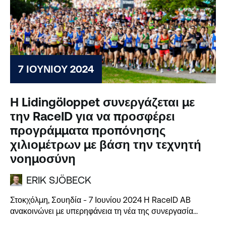
7 ΙΟΥΝΊΟΥ 2024
Η Lidingöloppet συνεργάζεται με
την RaceID για να προσφέρει
προγράμματα προπόνησης
χιλιομέτρων με βάση την τεχνητή
νοημοσύνη
ERIK SJÖBECK
Στοκχόλμη, Σουηδία - 7 Ιουνίου 2024 Η RaceID AB
ανακοινώνει με υπερηφάνεια τη νέα της συνεργασία...