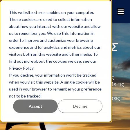
This website stores cookies on your computer.
These cookies are used to collect information
about how you interact with our website and allow
us to remember you. We use this information in
order to improve and customize your browsing
ΚΕΝΤΡΟ ΜΑΘΗΣΗΣ
experience and for analytics and metrics about our
visitors both on this website and other media. To
RACEID
find out more about the cookies we use, see our
Privacy Policy
If you decline, your information won’t be tracked
Μείνε ενήμερος για τις τελευταίες εξελίξεις
when you visit this website. A single cookie will be
στον κλάδο των αγώνων αντοχής και λάβε τις
used in your browser to remember your preference
καλύτερες συμβουλές
not to be tracked.
από την κοινότητα για το πώς να βελτιώσεις
τη διοργάνωση σου και να βελτιώσεις
Accept
Decline
την εμπειρία των δρομέων