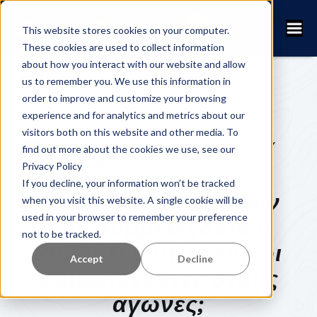
This website stores cookies on your computer.
These cookies are used to collect information
about how you interact with our website and allow
us to remember you. We use this information in
order to improve and customize your browsing
experience and for analytics and metrics about our
visitors both on this website and other media. To
ERIK
25 ΦΕΒΡΟΥΑΡΊΟΥ
find out more about the cookies we use, see our
SJÖBECK
2023
Privacy Policy
If you decline, your information won’t be tracked
Έρευνα προτιμήσεων
when you visit this website. A single cookie will be
used in your browser to remember your preference
των συμμετεχόντων
not to be tracked.
2023: Τι αναζητούν οι
Accept
Decline
συμμετέχοντες στους
αγώνες;