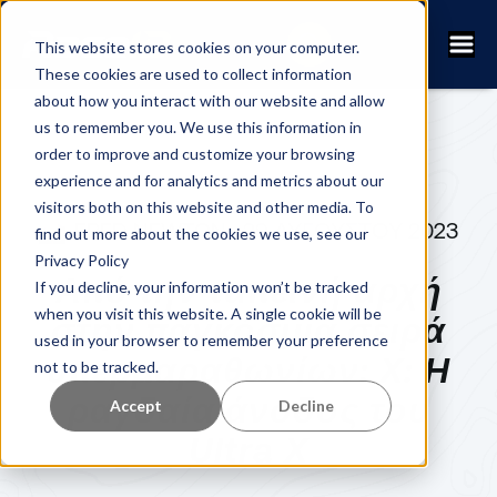
This website stores cookies on your computer.
These cookies are used to collect information
about how you interact with our website and allow
us to remember you. We use this information in
order to improve and customize your browsing
experience and for analytics and metrics about our
visitors both on this website and other media. To
FRED NEWTON
29 ΑΥΓΟΎΣΤΟΥ 2023
find out more about the cookies we use, see our
Privacy Policy
Από την ταπεινή αρχή
If you decline, your information won’t be tracked
when you visit this website. A single cookie will be
στην παγκόσμια σειρά
used in your browser to remember your preference
υπερμαραθωνίων: X: Η
not to be tracked.
ραγδαία άνοδος του
Accept
Decline
Ultra X