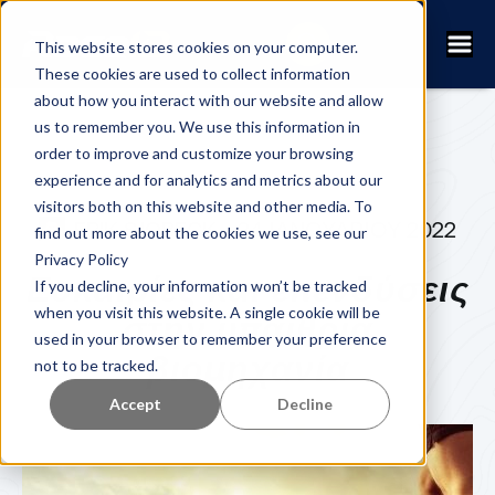
This website stores cookies on your computer.
These cookies are used to collect information
about how you interact with our website and allow
us to remember you. We use this information in
order to improve and customize your browsing
experience and for analytics and metrics about our
visitors both on this website and other media. To
ERIK SJÖBECK
24 ΙΑΝΟΥΑΡΊΟΥ 2022
find out more about the cookies we use, see our
Privacy Policy
Ευκαιρίες και επενδύσεις
If you decline, your information won’t be tracked
when you visit this website. A single cookie will be
στην υπαίθρια
used in your browser to remember your preference
βιομηχανία
not to be tracked.
Accept
Decline