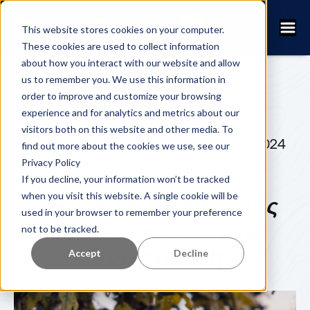
This website stores cookies on your computer.
These cookies are used to collect information
about how you interact with our website and allow
us to remember you. We use this information in
order to improve and customize your browsing
experience and for analytics and metrics about our
visitors both on this website and other media. To
FANNY KUHN
4 ΙΑΝΟΥΑΡΊΟΥ 2024
find out more about the cookies we use, see our
Privacy Policy
Πώς να στέλνετε
If you decline, your information won’t be tracked
when you visit this website. A single cookie will be
ελκυστικά email στους
used in your browser to remember your preference
συμμετέχοντες στο
not to be tracked.
διοργάνωση
Accept
Decline