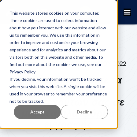
This website stores cookies on your computer.
These cookies are used to collect information
about how you interact with our website and allow
us to remember you. We use this information in
order to improve and customize your browsing
experience and for analytics and metrics about our
visitors both on this website and other media. To
FANNY KUHN
15 ΔΕΚΕΜΒΡΊΟΥ 2022
find out more about the cookies we use, see our
Privacy Policy
Πώς να μεταφέρετε τα
If you decline, your information won’t be tracked
when you visit this website. A single cookie will be
δεδομένα των
used in your browser to remember your preference
συμμετεχόντων σας σε
not to be tracked.
μια νέα πλατφόρμα
Accept
Decline
εγγραφής