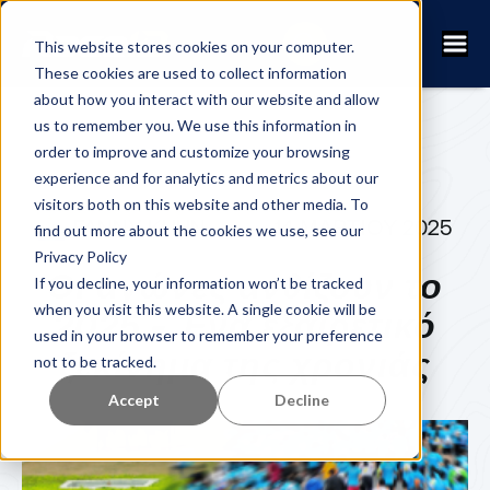
This website stores cookies on your computer.
These cookies are used to collect information
about how you interact with our website and allow
us to remember you. We use this information in
order to improve and customize your browsing
experience and for analytics and metrics about our
visitors both on this website and other media. To
FANNY KUHN
14 ΜΑΡΤΊΟΥ 2025
find out more about the cookies we use, see our
Privacy Policy
Οι αγώνες ανθίζουν το
If you decline, your information won’t be tracked
when you visit this website. A single cookie will be
2025 - Ένα εξαιρετικό
used in your browser to remember your preference
ξεκίνημα της χρονιάς
not to be tracked.
Accept
Decline