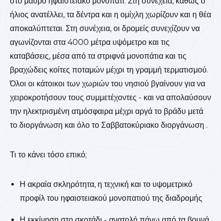
στο μαύρο ηφαιστειακό μονοπάτι. Στη συνέχεια, καθώς ο
ήλιος ανατέλλει, τα δέντρα και η ομίχλη χωρίζουν και η θέα
αποκαλύπτεται. Στη συνέχεια, οι δρομείς συνεχίζουν να
αγωνίζονται στα 4000 μέτρα υψόμετρο και τις
καταβάσεις, μέσα από τα στριφνά μονοπάτια και τις
βραχώδεις κοίτες ποταμών μέχρι τη γραμμή τερματισμού.
Όλοι οι κάτοικοι των χωριών του νησιού βγαίνουν για να
χειροκροτήσουν τους συμμετέχοντες - και να απολαύσουν
την ηλεκτρισμένη ατμόσφαιρα μέχρι αργά το βράδυ μετά
το διοργάνωση και όλο το Σαββατοκύριακο διοργάνωση .
Τι το κάνει τόσο επικό;
Η ακραία σκληρότητα, η τεχνική και το υψομετρικό
προφίλ του ηφαιστειακού μονοπατιού της διαδρομής
Η εκκίνηση στο σκοτάδι - ανατολή πάνω από τα βουνά