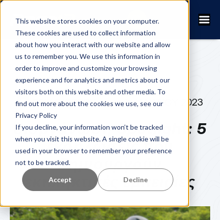
This website stores cookies on your computer.
These cookies are used to collect information
about how you interact with our website and allow
us to remember you. We use this information in
order to improve and customize your browsing
experience and for analytics and metrics about our
visitors both on this website and other media. To
ERIK SJÖBECK
21 ΜΑΡΤΊΟΥ 2023
find out more about the cookies we use, see our
Privacy Policy
διοργάνωση Spotlight: 5
If you decline, your information won’t be tracked
when you visit this website. A single cookie will be
εκδηλώσεις που
used in your browser to remember your preference
δημιουργούν
not to be tracked.
εκπληκτικές εμπειρίες
Accept
Decline