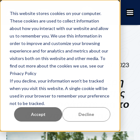
This website stores cookies on your computer.
These cookies are used to collect information
about how you interact with our website and allow
us to remember you. We use this information in
order to improve and customize your browsing
experience and for analytics and metrics about our
visitors both on this website and other media. To
ERIK SJÖBECK
9 ΜΑΡΤΊΟΥ 2023
find out more about the cookies we use, see our
Privacy Policy
Ποια είναι η καλύτερη
If you decline, your information won’t be tracked
when you visit this website. A single cookie will be
ασφάλιση εκδήλωσης
used in your browser to remember your preference
για να αγοράσετε για το
not to be tracked.
διοργάνωση σας?
Accept
Decline