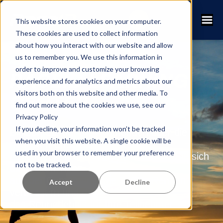
This website stores cookies on your computer.
These cookies are used to collect information
about how you interact with our website and allow
us to remember you. We use this information in
order to improve and customize your browsing
RACEID LEARNING
experience and for analytics and metrics about our
visitors both on this website and other media. To
CENTER
find out more about the cookies we use, see our
Privacy Policy
If you decline, your information won’t be tracked
Bleiben Sie auf dem Laufenden über die
when you visit this website. A single cookie will be
neuesten Entwicklungen in der
used in your browser to remember your preference
Langstreckenrennbranche und holen Sie sich
not to be tracked.
die besten Tipps
aus der Community, wie Sie Ihr Rennen
Accept
Decline
verbessern und das
das Rennerlebnis für Ihre Teilnehmer