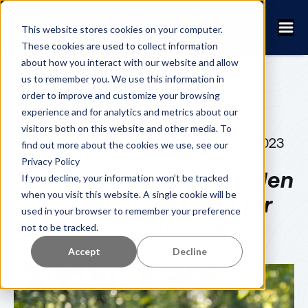
This website stores cookies on your computer.
These cookies are used to collect information
about how you interact with our website and allow
us to remember you. We use this information in
order to improve and customize your browsing
experience and for analytics and metrics about our
visitors both on this website and other media. To
ERIK SJÖBECK
26. JULI 2023
find out more about the cookies we use, see our
Privacy Policy
Wie Sie Sponsoren finden
If you decline, your information won’t be tracked
when you visit this website. A single cookie will be
und reibungslos in Ihr
used in your browser to remember your preference
Rennen einbinden
not to be tracked.
Accept
Decline