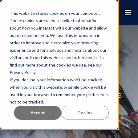
This website stores cookies on your computer.
These cookies are used to collect information
about how you interact with our website and allow
us to remember you. We use this information in
order to improve and customize your browsing
WIE RENNLEITER
experience and for analytics and metrics about our
visitors both on this website and other media. To
RACEID
find out more about the cookies we use, see our
Privacy Policy
VERWENDEN
If you decline, your information won’t be tracked
when you visit this website. A single cookie will be
used in your browser to remember your preference
ÜBER 1000 RENNEN HABEN BEREITS
not to be tracked.
RACEID ALS HEIMAT FÜR IHRE
VERANSTALTUNG GEWÄHLT.
Accept
Decline
SEHEN SIE, WIE WIR
ZUSAMMENARBEITEN.