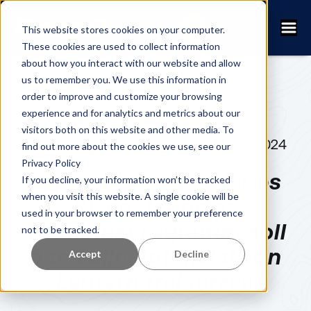
This website stores cookies on your computer.
These cookies are used to collect information
about how you interact with our website and allow
us to remember you. We use this information in
order to improve and customize your browsing
experience and for analytics and metrics about our
visitors both on this website and other media. To
ERIK SJÖBECK
28. MÄRZ 2024
find out more about the cookies we use, see our
Privacy Policy
Pressemeldung: Neues
If you decline, your information won’t be tracked
when you visit this website. A single cookie will be
KI-gesteuertes
used in your browser to remember your preference
Trainingsprogramm soll
not to be tracked.
das volle Potenzial von
Accept
Decline
Läufern freisetzen