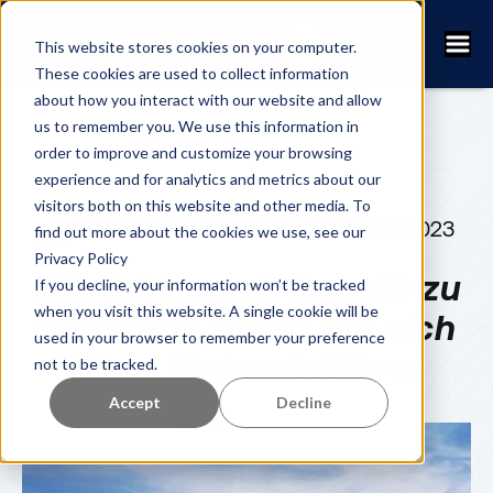
This website stores cookies on your computer.
These cookies are used to collect information
about how you interact with our website and allow
us to remember you. We use this information in
order to improve and customize your browsing
experience and for analytics and metrics about our
visitors both on this website and other media. To
FANNY KUHN
8. SEPTEMBER 2023
find out more about the cookies we use, see our
Privacy Policy
Wie ist es, mit RaceID zu
If you decline, your information won’t be tracked
when you visit this website. A single cookie will be
arbeiten? Holen Sie sich
used in your browser to remember your preference
Ihren Einkaufsführer
not to be tracked.
Accept
Decline