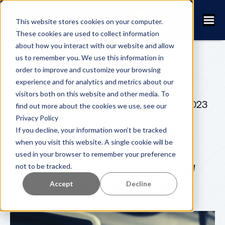
This website stores cookies on your computer.
These cookies are used to collect information
about how you interact with our website and allow
us to remember you. We use this information in
order to improve and customize your browsing
experience and for analytics and metrics about our
visitors both on this website and other media. To
ERIK SJÖBECK
7. MÄRZ 2023
find out more about the cookies we use, see our
Privacy Policy
7 Dinge, die beim
If you decline, your information won’t be tracked
when you visit this website. A single cookie will be
Abschluss einer
used in your browser to remember your preference
Rennversicherung zu
not to be tracked.
beachten sind
Accept
Decline