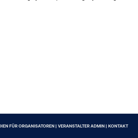
sich für bestimmte Rennen und Veranstaltungen...
DIEN FÜR ORGANISATOREN |
VERANSTALTER ADMIN |
KONTAKT