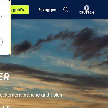
Los geht's
Einloggen
d
DEUTSCH
cs
r
ER
treckenrennbranche und holen
d das