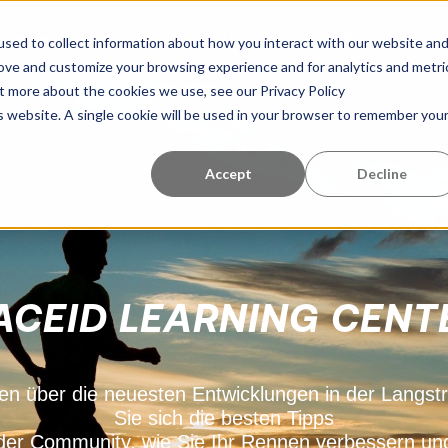
Lernzentrum
taltung
Über uns
Referenzen
sed to collect information about how you interact with our website an
rove and customize your browsing experience and for analytics and metri
ut more about the cookies we use, see our Privacy Policy
is website. A single cookie will be used in your browser to remember you
Accept
Decline
ACEID LEARNING CENT
en über die neuesten Entwicklungen in der Langs
Sie sich die besten Tipps
der Community, wie Sie Ihr Rennen verbessern un