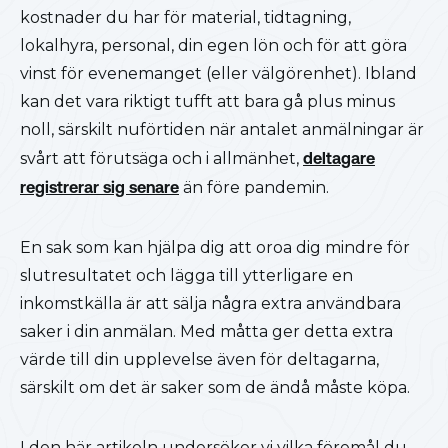
kostnader du har för material, tidtagning,
lokalhyra, personal, din egen lön och för att göra
vinst för evenemanget (eller välgörenhet). Ibland
kan det vara riktigt tufft att bara gå plus minus
noll, särskilt nuförtiden när antalet anmälningar är
svårt att förutsäga och i allmänhet,
deltagare
registrerar sig senare
än före pandemin.
En sak som kan hjälpa dig att oroa dig mindre för
slutresultatet och lägga till ytterligare en
inkomstkälla är att sälja några extra användbara
saker i din anmälan. Med måtta ger detta extra
värde till din upplevelse även för deltagarna,
särskilt om det är saker som de ändå måste köpa.
I den här artikeln undersöker vi vilka föremål du