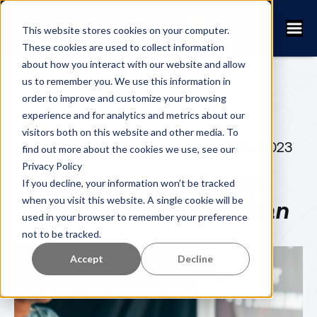
This website stores cookies on your computer.
These cookies are used to collect information
about how you interact with our website and allow
us to remember you. We use this information in
order to improve and customize your browsing
experience and for analytics and metrics about our
visitors both on this website and other media. To
FANNY KUHN
9 JULI 2023
find out more about the cookies we use, see our
Privacy Policy
Strategi för att sälja
If you decline, your information won’t be tracked
when you visit this website. A single cookie will be
varor i din loppanmälan
used in your browser to remember your preference
not to be tracked.
Accept
Decline