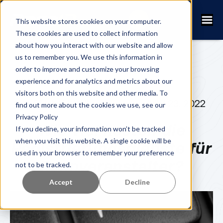
This website stores cookies on your computer.
These cookies are used to collect information
about how you interact with our website and allow
us to remember you. We use this information in
order to improve and customize your browsing
experience and for analytics and metrics about our
visitors both on this website and other media. To
FANNY KUHN
JUNI 23, 2022
find out more about the cookies we use, see our
Privacy Policy
Wie viel kosten die
If you decline, your information won’t be tracked
when you visit this website. A single cookie will be
Registrierungsdienste für
used in your browser to remember your preference
Rennveranstalter?
not to be tracked.
Accept
Decline