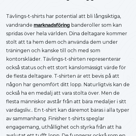
Tävlings-t-shirts har potential att bli långsiktiga,
vandrande
marknadsföring
banderoller som kan
spridas över hela världen. Dina deltagare kommer
stolt att ta hem dem och använda dem under
träningen och kanske till och med som
kontorskläder. Tävlings-t-shirten representerar
också status och ett stort känslomässigt värde för
de flesta deltagare. T-shirten är ett bevis på att
någon har genomfört ditt lopp. Naturligtvis kan de
också ha en medalj att vara stolta över. Men de
flesta människor avstår från att bära medaljer i sitt
vardagsliv... En t-shirt kan däremot bäras i alla typer
av sammanhang. Finisher t-shirts speglar
engagemang, uthållighet och styrka från att ha
avslutat ett tufft lopp. De fungerar också som en