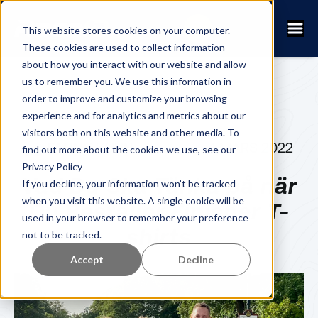
This website stores cookies on your computer.
These cookies are used to collect information
about how you interact with our website and allow
us to remember you. We use this information in
order to improve and customize your browsing
experience and for analytics and metrics about our
visitors both on this website and other media. To
FANNY KUHN
4 MARS 2022
find out more about the cookies we use, see our
Privacy Policy
Vad Du Ska Tänka på när
If you decline, your information won’t be tracked
when you visit this website. A single cookie will be
Du Beställer Finisher T-
used in your browser to remember your preference
shirts
not to be tracked.
Accept
Decline