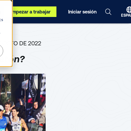
Empezar a trabajar
Iniciar sesión
d
ESPA
cs
r
AGOSTO DE 2022
atón?