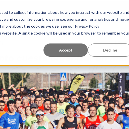
tro de aprendizaje
Quiénes somos
Referencias
sed to collect information about how you interact with our website an
rove and customize your browsing experience and for analytics and metri
ut more about the cookies we use, see our Privacy Policy
is website. A single cookie will be used in your browser to remember you
N
12 DE 
Accept
Decline
nto cuesta organizar un mar