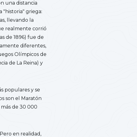
n una distancia
 "historia" griega:
s, llevando la
que realmente corrió
das de 1896) fue de
ramente diferentes,
 Juegos Olímpicos de
ncia de La Reina) y
ás populares y se
s son el Maratón
a más de 30 000
ero en realidad,