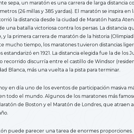
 sepa, un maratón es una carrera de larga distancia co
ómetros (26 millas y 385 yardas). El maratón se inspira en la
orrió la distancia desde la ciudad de Maratón hasta Atena
e una batalla victoriosa contra los persas. La distancia 
, y la primera carrera de maratón de la historia (Olimpia
e mucho tiempo, los maratones tuvieron distancias lige
s estandarizó en 1921. La distancia elegida fue la de los
 recorrido discurría entre el castillo de Windsor (reside
dad Blanca, más una vuelta a la pista para terminar.
oy en día uno de los eventos de participación masiva m
n todo el mundo. Algunos de los maratones más famoso
Maratón de Boston y el Maratón de Londres, que atraen 
año.
ón puede parecer una tarea de enormes proporciones. P