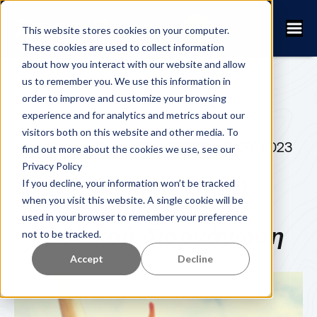
This website stores cookies on your computer.
These cookies are used to collect information
about how you interact with our website and allow
us to remember you. We use this information in
order to improve and customize your browsing
experience and for analytics and metrics about our
visitors both on this website and other media. To
FANNY KUHN
23 ΦΕΒΡΟΥΑΡΊΟΥ 2023
find out more about the cookies we use, see our
Privacy Policy
7 μυστικά για τη
If you decline, your information won’t be tracked
when you visit this website. A single cookie will be
δημιουργία ενός
used in your browser to remember your preference
θρυλικού διοργάνωση
not to be tracked.
Accept
Decline