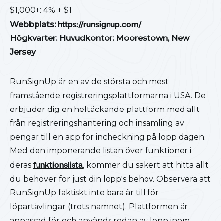
$1,000+: 4% + $1
Webbplats:
https://runsignup.com/
Högkvarter: Huvudkontor: Moorestown, New
Jersey
RunSignUp är en av de största och mest
framstående registreringsplattformarna i USA. De
erbjuder dig en heltäckande plattform med allt
från registreringshantering och insamling av
pengar till en app för incheckning på lopp dagen.
Med den imponerande listan över funktioner i
deras
funktionslista
,
kommer du säkert att hitta allt
du behöver för just din lopp's behov. Observera att
RunSignUp faktiskt inte bara är till för
löpartävlingar (trots namnet). Plattformen är
anpassad för och används redan av lopp inom