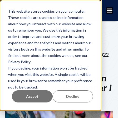
This website stores cookies on your computer.
These cookies are used to collect information
about how you interact with our website and allow
us to remember you. We use this information in
order to improve and customize your browsing
experience and for analytics and metrics about our
visitors both on this website and other media. To
FANNY KUHN
19 OKTOBER 2022
find out more about the cookies we use, see our
Privacy Policy
De 6 bästa
If you decline, your information won’t be tracked
when you visit this website. A single cookie will be
registreringsverktygen
used in your browser to remember your preference
för uthållighetstävlingar i
not to be tracked.
USA
Accept
Decline