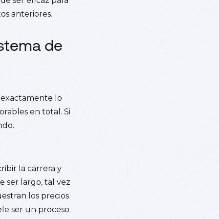
de ser eficaz para
os anteriores.
istema de
ir exactamente lo
ables en total. Si
ndo.
bir la carrera y
ser largo, tal vez
estran los precios
ele ser un proceso