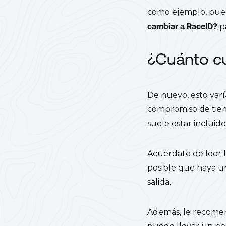
como ejemplo, pue
cambiar a RaceID?
pa
¿Cuánto cu
De nuevo, esto varí
compromiso de tiemp
suele estar incluido
Acuérdate de leer l
posible que haya un
salida.
Además, le recomen