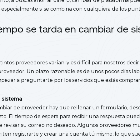
tanto, si buscas ahorrar dinero, cambiar de plataforma pue
, especialmente si se combina con cualquiera de los punt
empo se tarda en cambiar de s
stintos proveedores varían, y es difícil para nosotros dec
roveedor. Un plazo razonable es de unos pocos días labor
mpezar a preguntarte por los servicios que estás compra
o sistema
iar de proveedor hay que rellenar un formulario, descri
o. El tiempo de espera para recibir una respuesta puede 
e revisar su correo no deseado. Algunos proveedores mu
miten registrarte y crear una cuenta tú mismo, lo que su