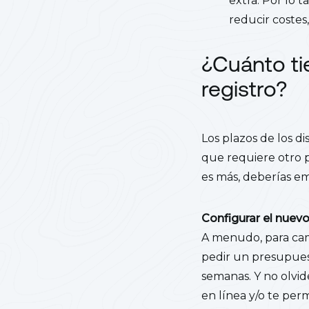
extra. Por lo 
reducir costes
¿Cuánto ti
registro?
Los plazos de los di
que requiere otro p
es más, deberías e
Configurar el nuev
A menudo, para camb
pedir un presupuest
semanas. Y no olvid
en línea y/o te per