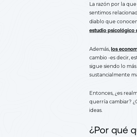
La razón por la qu
sentimos relaciona
diablo que conocem
estudio psicológico
Además,
los econom
cambio -es decir, e
sigue siendo lo más
sustancialmente más
Entonces, ¿es real
querría cambiar? ¿
ideas.
¿Por qué q