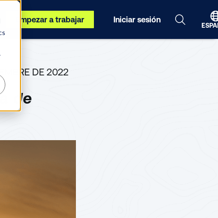
Empezar a trabajar
Iniciar sesión
d
ESPA
cs
r
IEMBRE DE 2022
a de