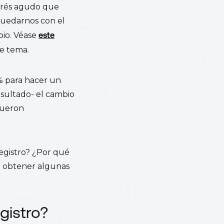
trés agudo que
quedarnos con el
bio. Véase
este
e tema.
% para hacer un
esultado- el cambio
 fueron
egistro? ¿Por qué
a obtener algunas
gistro?