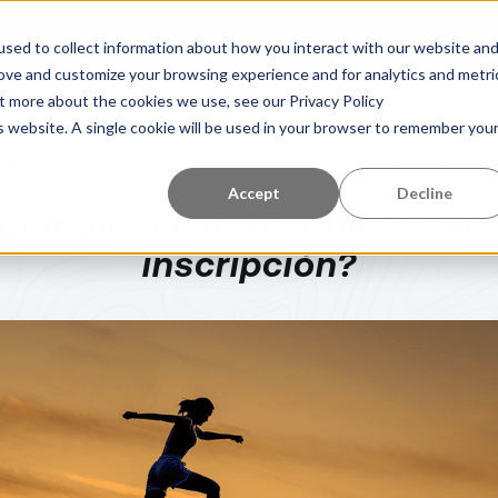
tro de aprendizaje
Quiénes somos
Referencias
sed to collect information about how you interact with our website an
rove and customize your browsing experience and for analytics and metri
ut more about the cookies we use, see our Privacy Policy
is website. A single cookie will be used in your browser to remember you
CK
15 DE SEPT
Accept
Decline
 complejo cambiar de sistem
inscripción?