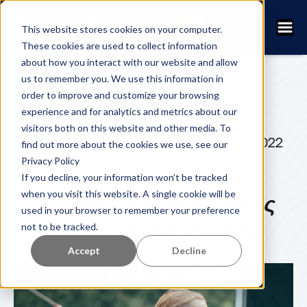
This website stores cookies on your computer.
These cookies are used to collect information
about how you interact with our website and allow
us to remember you. We use this information in
order to improve and customize your browsing
experience and for analytics and metrics about our
visitors both on this website and other media. To
FANNY KUHN
22 ΦΕΒΡΟΥΑΡΊΟΥ 2022
find out more about the cookies we use, see our
Privacy Policy
5 τρόποι για να
If you decline, your information won’t be tracked
when you visit this website. A single cookie will be
προσλάβετε εθελοντές
used in your browser to remember your preference
για το διοργάνωση
not to be tracked.
Accept
Decline