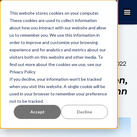
This website stores cookies on your computer.
These cookies are used to collect information
about how you interact with our website and allow
us to remember you. We use this information in
order to improve and customize your browsing
experience and for analytics and metrics about our
visitors both on this website and other media. To
ERIK SJÖBECK
11. MAI 2022
find out more about the cookies we use, see our
Privacy Policy
Woran sollte ich denken,
If you decline, your information won’t be tracked
when you visit this website. A single cookie will be
wenn ich eine Rennbahn
used in your browser to remember your preference
herstelle und teste?
not to be tracked.
Accept
Decline