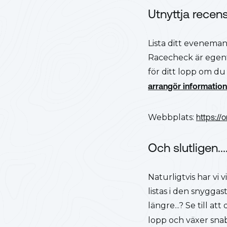
Utnyttja rece
Lista ditt eveneman
Racecheck är egentl
för ditt lopp om du
arrangör information
Webbplats:
https://
Och slutligen
Naturligtvis har vi 
listas i den snygga
längre...? Se till a
lopp och växer snab