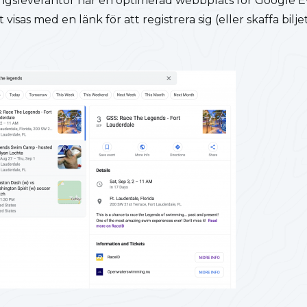
eringsleverantör har en optimerad webbplats för Google
isas med en länk för att registrera sig (eller skaffa bil