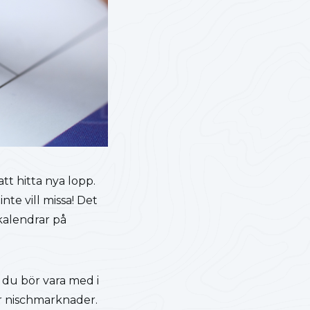
tt hitta nya lopp.
te vill missa! Det
skalendrar på
m du bör vara med i
för nischmarknader.