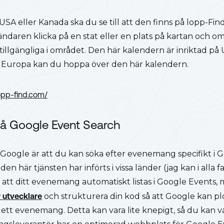
 USA eller Kanada ska du se till att den finns på lopp-Fi
daren klicka på en stat eller en plats på kartan och om
 tillgängliga i området. Den här kalendern är inriktad på
 i Europa kan du hoppa över den här kalendern.
lopp-find.com/
på Google Event Search
 Google är att du kan söka efter evenemang specifikt i 
 den här tjänsten har införts i vissa länder (jag kan i alla
till att ditt evenemang automatiskt listas i Google Events, 
ör utvecklare
och strukturera din kod så att Google kan p
ett evenemang. Detta kan vara lite knepigt, så du kan vanl