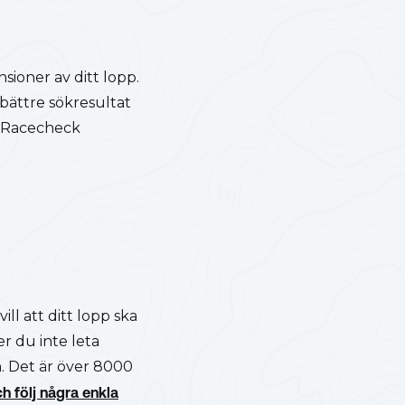
sioner av ditt lopp.
 bättre sökresultat
in Racecheck
ill att ditt lopp ska
r du inte leta
rn. Det är över 8000
h följ några enkla