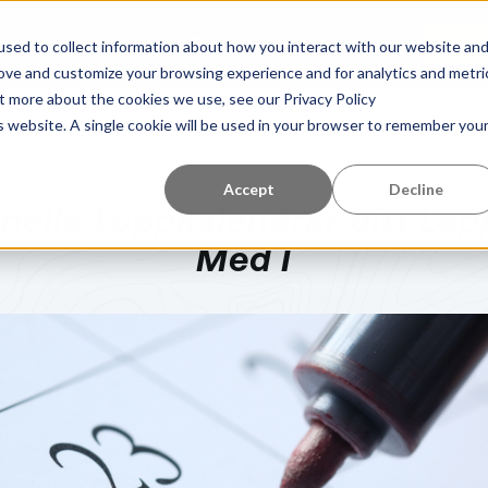
Learning Center
Om oss
Referenser
Kom 
sed to collect information about how you interact with our website an
rove and customize your browsing experience and for analytics and metri
ut more about the cookies we use, see our Privacy Policy
is website. A single cookie will be used in your browser to remember you
N
1
Accept
Decline
onella Loppkalendrar ditt Lop
Med I