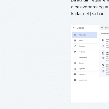
på att din registr
dina evenemang att v
kallar det) så här: