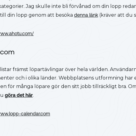
ategorier. Jag skulle inte bli förvånad om din lopp redan
r till din lopp genom att besöka
denna länk
(kräver att du 
/www.ahotu.com/
.com
istar främst löpartävlingar över hela världen. Användar
nenter och i olika länder. Webbplatsens utformning har 
men för många löpare gör den sitt jobb tillräckligt bra. Om
du
göra det här
.
/www.lopp-calendar.com