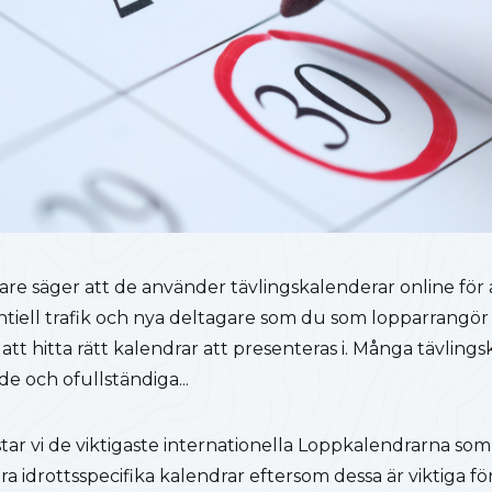
re säger att de använder tävlingskalenderar online för a
ntiell trafik och nya deltagare som du som lopparrangör in
att hitta rätt kalendrar att presenteras i. Många tävling
de och ofullständiga...
istar vi de viktigaste internationella Loppkalendrarna so
ågra idrottsspecifika kalendrar eftersom dessa är viktiga 