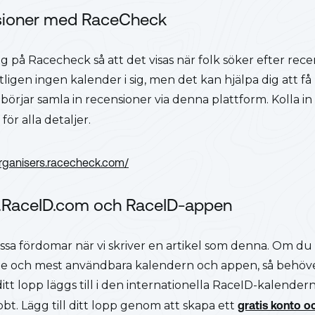
nsioner med RaceCheck
g på Racecheck så att det visas när folk söker efter recen
igen ingen kalender i sig, men det kan hjälpa dig att få
 börjar samla in recensioner via denna plattform. Kolla 
för alla detaljer.
organisers.racecheck.com/
....RaceID.com och RaceID-appen
vissa fördomar när vi skriver en artikel som denna. Om du v
ste och mest användbara kalendern och appen, så behöve
tt ditt lopp läggs till i den internationella RaceID-kalende
bt. Lägg till ditt lopp genom att skapa ett
gratis konto oc