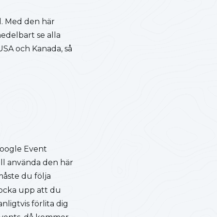
nd. Med den här
edelbart se alla
 USA och Kanada, så
Google Event
 fall använda den här
måste du följa
locka upp att du
igtvis förlita dig