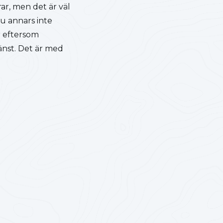
rar, men det är väl
du annars inte
r eftersom
änst. Det är med