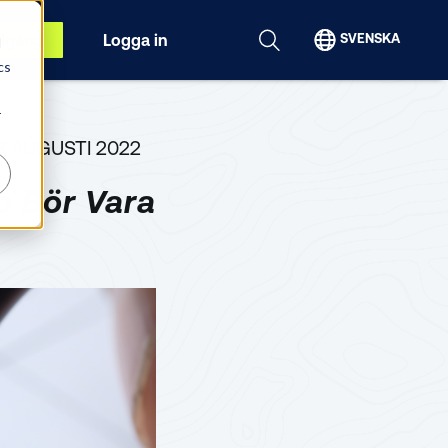
igång
Logga in
SVENSKA
d
cs
r
8 AUGUSTI 2022
p Bör Vara