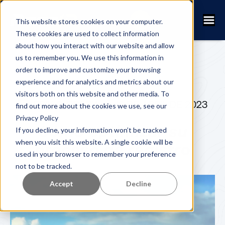
This website stores cookies on your computer.
These cookies are used to collect information
about how you interact with our website and allow
us to remember you. We use this information in
order to improve and customize your browsing
experience and for analytics and metrics about our
visitors both on this website and other media. To
ERIK SJÖBECK
12 DE ABRIL DE 2023
find out more about the cookies we use, see our
Privacy Policy
Cómo optimizar su
If you decline, your information won’t be tracked
when you visit this website. A single cookie will be
proceso de registro
used in your browser to remember your preference
not to be tracked.
Accept
Decline