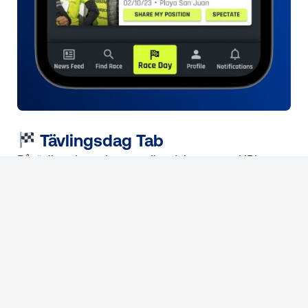
Tävlingsdag Tab
På tävlingsdagen kommer dina deltagare med iPhones
att se en ny flik för tävlingsdagen, som visar dem deras
egna tävlingar där de kan dela sin position eller vara
åskådare.
Vänner kan följa dig genom att trycka på "Följer" i sin
RaceID-profil i appen. När du har accepterat dem
kommer de också att se fliken Race Day i sin app där de
kan se alla vänner, samt andra deltagare som delar sin
position med alla.