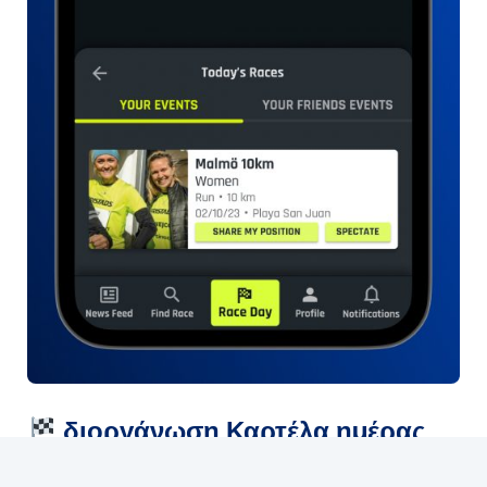
διοργάνωση Καρτέλα ημέρας
Την Ημέρα διοργάνωση , οι συμμετέχοντες με iPhones
θα δουν μια νέα καρτέλα διοργάνωση Day, η οποία θα