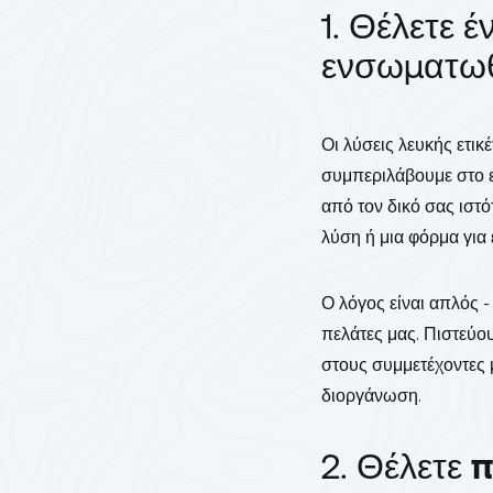
1. Θέλετε 
ενσωματωθ
Οι λύσεις λευκής ετι
συμπεριλάβουμε στο ε
από τον δικό σας ιστ
λύση ή μια φόρμα για
Ο λόγος είναι απλός 
πελάτες μας. Πιστεύου
στους συμμετέχοντες 
διοργάνωση.
2. Θέλετε
π