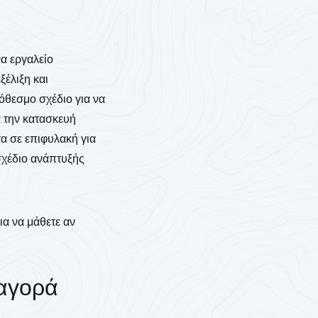
α εργαλείο
ξέλιξη και
όθεσμο σχέδιο για να
α την κατασκευή
α σε επιφυλακή για
 σχέδιο ανάπτυξής
ια να μάθετε αν
αγορά