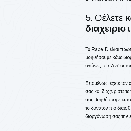
5. Θέλετε
κ
διαχειρισ
Το RaceID είναι πρωτ
βοηθήσουμε κάθε διορ
αγώνες του.
Αντ' αυτο
Επομένως, έχετε τον 
σας και διαχειριστείτ
σας βοηθήσουμε κατά τ
το δυνατόν πιο διαισ
διοργάνωση σας την επ