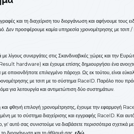
εγγραφές και τη διαχείριση του διοργάνωση και αφήνουμε τους ε
μό. Δεν προσφέρουμε καμία υπηρεσία χρονομέτρησης με τσιπ /
 με λίγους συνεργάτες στις Σκανδιναβικές χώρες και την Ευρώπ
esult hardware) και έχουμε επίσης δημιουργήσει ένα ανοιχτ
με οποιονδήποτε επιλεγμένο πάροχο. Ως εκ τούτου, είναι εύκο
ονομέτρησης με τσιπ με το σύστημα RaceID. Παρόλο που πρόκε
κόμα για λειτουργία και αντιμετώπιση δύο συστημάτων.
ρη και φθηνή επιλογή χρονομέτρησης, έχουμε την εφαρμογή R
μένη με το σύστημα διαχείρισης και εγγραφής RaceID. Και αυτό
, γι' αυτό σας συνιστούμε να διαβάσετε περισσότερα σχετικά μ
α το διοργάνωση και το άθλημά σας.
εδώ
.