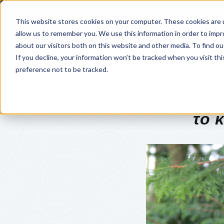
Υπηρεσίες
Τιμολόγηση
This website stores cookies on your computer. These cookies are u
allow us to remember you. We use this information in order to imp
about our visitors both on this website and other media. To find o
If you decline, your information won’t be tracked when you visit th
preference not to be tracked.
ERIK SJÖBE
5 Λόγοι 
το 