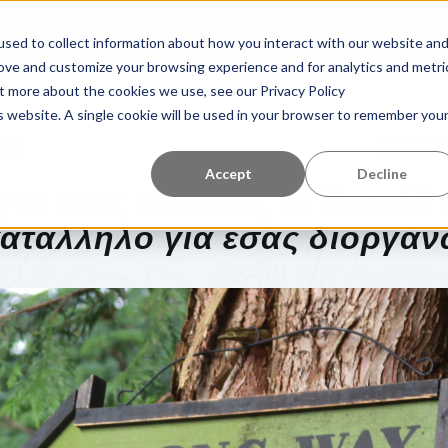
Κέντρο εκμάθησης
Σχετικά με εμάς
Αναφορές
sed to collect information about how you interact with our website an
rove and customize your browsing experience and for analytics and metri
ut more about the cookies we use, see our Privacy Policy
is website. A single cookie will be used in your browser to remember you
CK
12 ΣΕΠ
Accept
Decline
για τους οποίους το RaceID 
κατάλληλο για εσάς διοργά