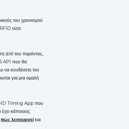
ιδικούς του χρονισμού
 RFID ούτε
η (επί του παρόντος,
ό API που θα
λο να συνδέσετε τον
ιται για μια ομαλή
aceID Timing App που
 έχει κάποιους
ε
πώς
λειτουργεί
και