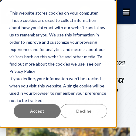
This website stores cookies on your computer.
These cookies are used to collect information
about how you interact with our website and allow
us to remember you. We use this information in
order to improve and customize your browsing
experience and for analytics and metrics about our
visitors both on this website and other media. To
FANNY KUHN
12 ΙΟΥΛΊΟΥ 2022
find out more about the cookies we use, see our
Privacy Policy
Μπορείτε να πάρετε μια
If you decline, your information won’t be tracked
when you visit this website. A single cookie will be
επιχορήγηση για την
used in your browser to remember your preference
οργάνωση ενός
not to be tracked.
διοργάνωση?
Accept
Decline