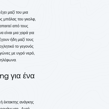
χει μαζί του μια
θος μπάλας του γκολφ,
απαιτεί από τους
 είναι μια χαρά για
έχουν ήδη μαζί τους
οχλητικό το γεγονός
αγώνες με υγρό νερό,
τηλέφωνα.
ng για ένα
ή έκτακτης ανάγκης
ιοργάνωση . Αυτό