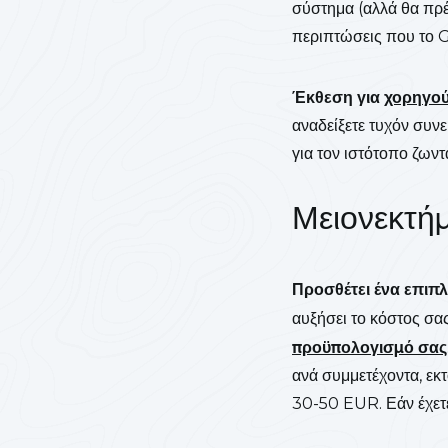
σύστημα (αλλά θα πρέπ
περιπτώσεις που το G
Έκθεση για
χορηγο
αναδείξετε τυχόν συνε
για τον ιστότοπο ζων
Μειονεκτήμ
Προσθέτει ένα επιπλ
αυξήσει το κόστος σας
προϋπολογισμό σας
ανά συμμετέχοντα, εκ
30-50 EUR. Εάν έχετε