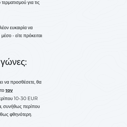
 τερματισμού για τις
λέον ευκαιρία να
μέσο - είτε πρόκειται
αγώνες:
ει να προσθέσετε, θα
στο
τον
περίπου 10-30 EUR
ρα, συνήθως περίπου
ήθως φθηνότερη.