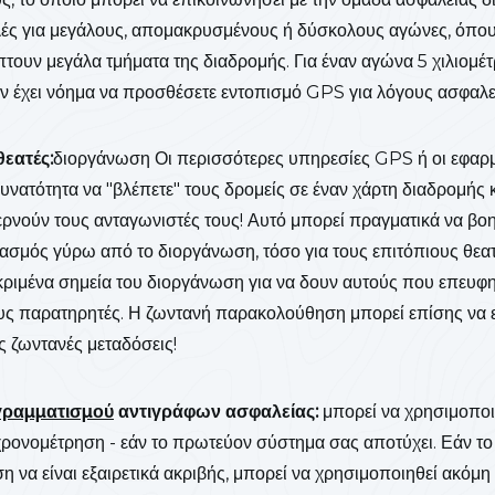
ελές για μεγάλους, απομακρυσμένους ή δύσκολους αγώνες, όπου
τουν μεγάλα τμήματα της διαδρομής. Για έναν αγώνα 5 χιλιομ
ν έχει νόημα να προσθέσετε εντοπισμό GPS για λόγους ασφαλε
εατές:
διοργάνωση Οι περισσότερες υπηρεσίες GPS ή οι εφαρ
νατότητα να "βλέπετε" τους δρομείς σε έναν χάρτη διαδρομής κ
νούν τους ανταγωνιστές τους! Αυτό μπορεί πραγματικά να βοη
ασμός γύρω από το διοργάνωση, τόσο για τους επιτόπιους θεα
εκριμένα σημεία του διοργάνωση για να δουν αυτούς που επευφη
ς παρατηρητές. Η ζωντανή παρακολούθηση μπορεί επίσης να εί
ις ζωντανές μεταδόσεις!
γραμματισμού
αντιγράφων ασφαλείας:
μπορεί να χρησιμοποι
ρονομέτρηση - εάν το πρωτεύον σύστημα σας αποτύχει. Εάν τ
η να είναι εξαιρετικά ακριβής, μπορεί να χρησιμοποιηθεί ακόμ