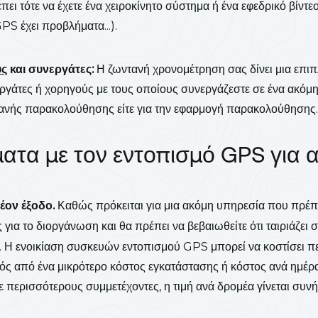
ει τότε να έχετε ένα χειροκίνητο σύστημα ή ένα εφεδρικό βίντεο
PS έχει προβλήματα...).
ύς
και συνεργάτες:
Η ζωντανή χρονομέτρηση σας δίνει μια επιπ
ργάτες ή χορηγούς με τους οποίους συνεργάζεστε σε ένα ακόμη 
τανής παρακολούθησης είτε για την εφαρμογή παρακολούθησης.
ατα με τον εντοπισμό GPS για 
έον έξοδο.
Καθώς πρόκειται για μια ακόμη υπηρεσία που πρέπ
 για το διοργάνωση και θα πρέπει να βεβαιωθείτε ότι ταιριάζει 
. Η ενοικίαση συσκευών εντοπισμού GPS μπορεί να κοστίσει 
τός από ένα μικρότερο κόστος εγκατάστασης ή κόστος ανά ημέ
 περισσότερους συμμετέχοντες, η τιμή ανά δρομέα γίνεται συν