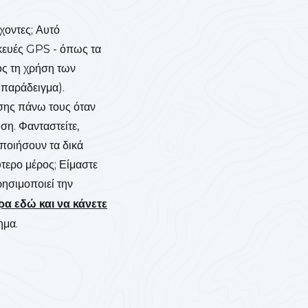
χοντες; Αυτό
κευές GPS - όπως τα
ος τη χρήση των
παράδειγμα).
σης πάνω τους όταν
ωση. Φανταστείτε,
ποιήσουν τα δικά
τερο μέρος; Είμαστε
ησιμοποιεί την
ρα εδώ και να κάνετε
ημα.