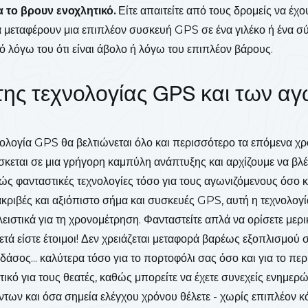
α το βρουν ενοχλητικό.
Είτε απαιτείτε από τους δρομείς να έχο
να μεταφέρουν μια επιπλέον συσκευή GPS σε ένα γιλέκο ή ένα σ
ό λόγω του ότι είναι άβολο ή λόγω του επιπλέον βάρους.
της τεχνολογίας GPS και των 
νολογία GPS θα βελτιώνεται όλο και περισσότερο τα επόμενα χρ
ρίσκεται σε μια γρήγορη καμπύλη ανάπτυξης και αρχίζουμε να βλ
ς φανταστικές τεχνολογίες τόσο για τους αγωνιζόμενους όσο κα
κριβές και αξιόπιστο σήμα και συσκευές GPS, αυτή η τεχνολογί
ειστικά για τη χρονομέτρηση. Φανταστείτε απλά να ορίσετε μερι
τά είστε έτοιμοι! Δεν χρειάζεται μεταφορά βαρέως εξοπλισμού 
άσος... καλύτερα τόσο για το πορτοφόλι σας όσο και για το περ
κό για τους θεατές, καθώς μπορείτε να έχετε συνεχείς ενημερώσ
ντων και όσα σημεία ελέγχου χρόνου θέλετε - χωρίς επιπλέον κ