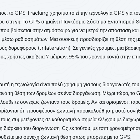
ος, το GPS Tracking χρησιμοποιεί την τεχνολογία GPS για το
νου στη γη. Το GPS σημαίνει Παγκόσμιο Σύστημα Εντοπισμού Θ
 που βρίσκεται στην ατμόσφαιρα για να μετρά την απόσταση και 
 μέσω ραδιοσημάτων. Μια συσκευή προσδιορίζει τη θέση της μ
ούς δορυφόρους (trilateration). Σε γενικές γραμμές, μια βασι
ους χρήστες ακρίβεια 7 μέτρων, 95% του χρόνου κοντά στην επι
αυτή η τεχνολογία είναι πολύ χρήσιμη για τους διοργανωτές το
ά τη θέση των δρομέων σε ένα διοργάνωση. Μέχρι τώρα, το G
λουθείτε συνεχώς ζωντανά τους δρομείς. Αν και ορισμένοι πά
χυρίζονται ότι προσφέρουν ζωντανή παρακολούθηση, αυτό συνήθ
" τους συμμετέχοντες σε καθορισμένα σημεία ελέγχου με διαχω
τη διάρκεια του διοργάνωση. Ως εκ τούτου, με τσιπ χρονομέτρησης
υθείτε μια συνεχή ζωντανή θέση όπως μπορείτε με το GPS.