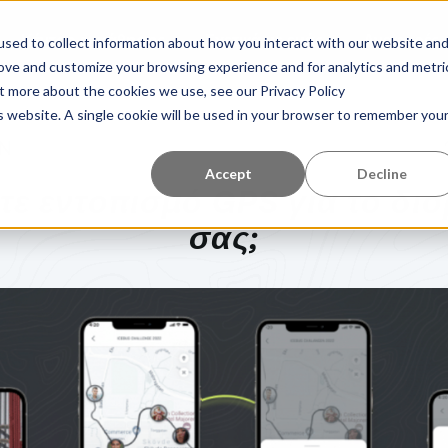
Κέντρο εκμάθησης
Σχετικά με εμάς
Αναφορές
sed to collect information about how you interact with our website an
rove and customize your browsing experience and for analytics and metri
ut more about the cookies we use, see our Privacy Policy
is website. A single cookie will be used in your browser to remember you
N
Accept
Decline
τε εντοπισμό GPS για το δ
σας;