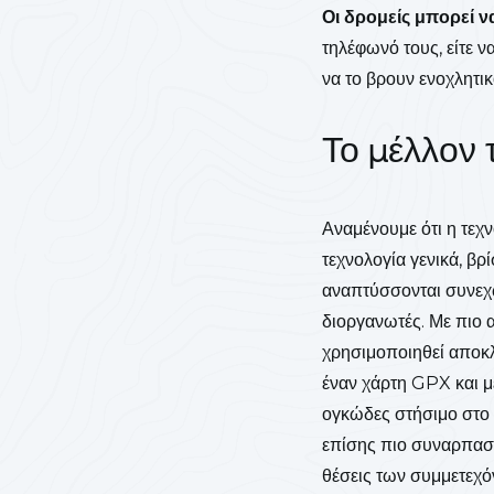
Οι δρομείς μπορεί ν
τηλέφωνό τους, είτε 
να το βρουν ενοχλητικ
Το μέλλον 
Αναμένουμε ότι η τεχ
τεχνολογία γενικά, β
αναπτύσσονται συνεχώ
διοργανωτές. Με πιο α
χρησιμοποιηθεί αποκλ
έναν χάρτη GPX και με
ογκώδες στήσιμο στο δ
επίσης πιο συναρπαστι
θέσεις των συμμετεχό