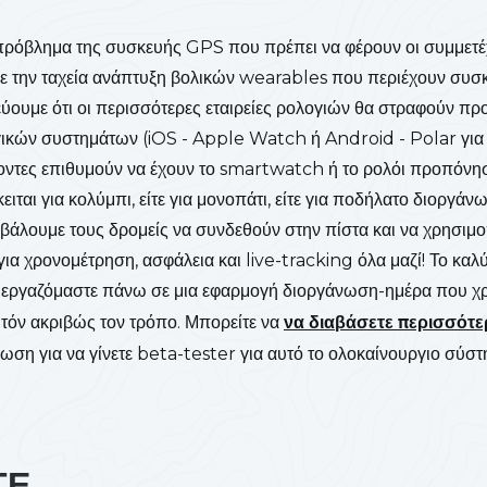
ο πρόβλημα της συσκευής GPS που πρέπει να φέρουν οι συμμετέ
με την ταχεία ανάπτυξη βολικών wearables που περιέχουν συσ
εύουμε ότι οι περισσότερες εταιρείες ρολογιών θα στραφούν πρ
γικών συστημάτων (iOS - Apple Watch ή Android - Polar για 
οντες επιθυμούν να έχουν το smartwatch ή το ρολόι προπόνη
ειται για κολύμπι, είτε για μονοπάτι, είτε για ποδήλατο διοργάν
βάλουμε τους δρομείς να συνδεθούν στην πίστα και να χρησιμο
α χρονομέτρηση, ασφάλεια και live-tracking όλα μαζί! Το καλύ
, εργαζόμαστε πάνω σε μια εφαρμογή διοργάνωση-ημέρα που χρ
τόν ακριβώς τον τρόπο. Μπορείτε να
να διαβάσετε περισσότε
ωση για να γίνετε beta-tester για αυτό το ολοκαίνουργιο σύστ
ΤΕ