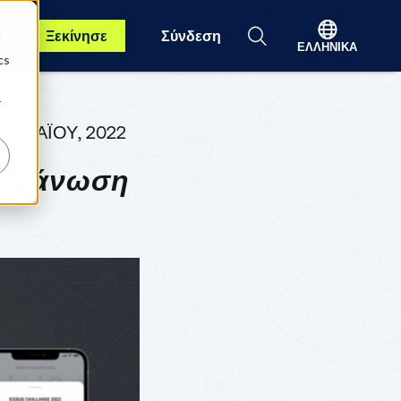
Ξεκίνησε
Σύνδεση
d
ΕΛΛΗΝΙΚΆ
cs
r
22 ΜΑΪ́ΟΥ, 2022
ιοργάνωση