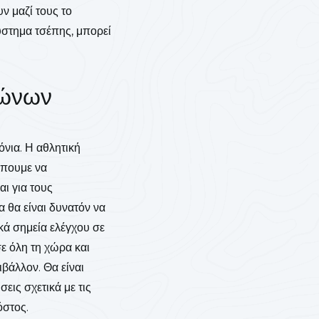
υν μαζί τους το
ύστημα τσέπης, μπορεί
αγώνων
όνια. Η αθλητική
έπουμε να
ι για τους
α θα είναι δυνατόν να
κά σημεία ελέγχου σε
σε όλη τη χώρα και
ιβάλλον. Θα είναι
εις σχετικά με τις
όστος.