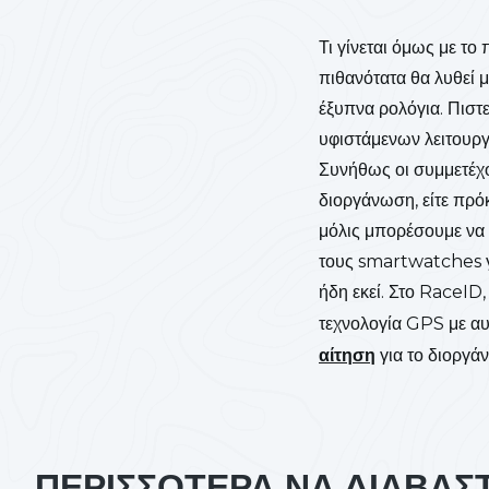
Τι γίνεται όμως με τ
πιθανότατα θα λυθεί 
έξυπνα ρολόγια. Πιστ
υφιστάμενων λειτουρ
Συνήθως οι συμμετέχ
διοργάνωση, είτε πρόκ
μόλις μπορέσουμε να 
τους smartwatches γι
ήδη εκεί. Στο RaceID
τεχνολογία GPS με αυ
αίτηση
για το διοργάν
ΠΕΡΙΣΣΟΤΕΡΑ ΝΑ ΔΙΑΒΑΣ