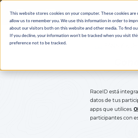
Servicios
Precios
Cen
This website stores cookies on your computer. These cookies are u
allow us to remember you. We use this information in order to imp
about our visitors both on this website and other media. To find o
If you decline, your information won’t be tracked when you visit th
preference not to be tracked.
FANNY KUH
Cone
RaceID está integra
datos de tus partic
apps que utilices.
O
participantes con e