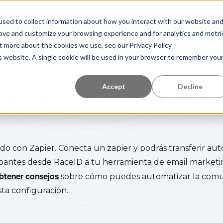
tro de aprendizaje
Quiénes somos
Referencias
sed to collect information about how you interact with our website an
rove and customize your browsing experience and for analytics and metri
ut more about the cookies we use, see our Privacy Policy
is website. A single cookie will be used in your browser to remember you
N
15 DE 
Accept
Decline
ctar aplicaciones y herrami
do con Zapier. Conecta un zapier y podrás transferir a
ipantes desde RaceID a tu herramienta de email marketin
btener consejos
sobre cómo puedes automatizar la comun
sta configuración.