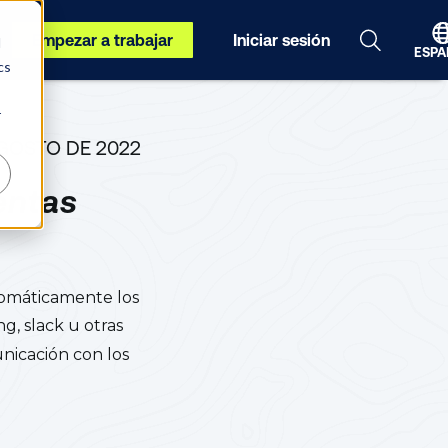
Empezar a trabajar
Iniciar sesión
d
ESPA
cs
r
AGOSTO DE 2022
entas
utomáticamente los
g, slack u otras
icación con los