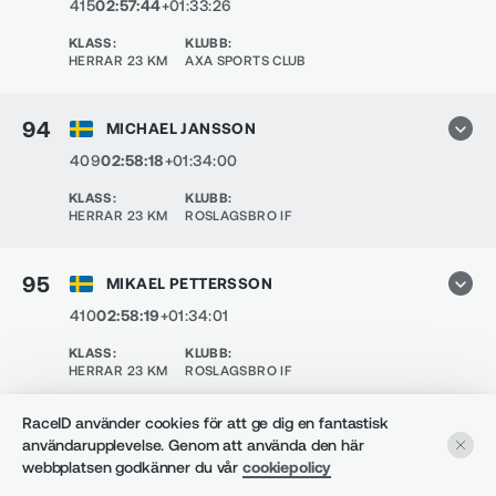
415
02:57:44
+01:33:26
KLASS
:
KLUBB
:
HERRAR 23 KM
AXA SPORTS CLUB
94
MICHAEL JANSSON
409
02:58:18
+01:34:00
KLASS
:
KLUBB
:
HERRAR 23 KM
ROSLAGSBRO IF
95
MIKAEL PETTERSSON
410
02:58:19
+01:34:01
KLASS
:
KLUBB
:
HERRAR 23 KM
ROSLAGSBRO IF
RaceID använder cookies för att ge dig en fantastisk
96
CHARLOTTE BACKLUND
användarupplevelse. Genom att använda den här
webbplatsen godkänner du vår
cookiepolicy
474
03:00:15
+01:35:57