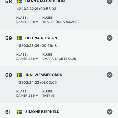
58
HANNA MAGNUSSON
424
02:22:21
+00:58:03
KLASS
:
KLUBB
:
DAMER 23 KM
TRAILBRÖDRARSKAPET
59
HELENA NILSSON
483
02:23:36
+00:59:18
KLASS
:
KLUBB
:
DAMER 23 KM
UMARA SPORTS CLUB
60
JUNI WEMMERGÅRD
433
02:24:23
+01:00:05
KLASS
:
KLUBB
:
DAMER 23 KM
TÄBY IS
61
SIMONE BJERNELD