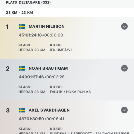
PLATS
DELTAGARE
(
332
)
23 KM - 23 KM
1
MARTIN NILSSON
451
01:24:18
+00:00:00
KLASS
:
KLUBB
:
HERRAR 23 KM
IFK UMEÅ/VJ
2
NOAH BRAUTIGAM
449
01:27:46
+00:03:28
KLASS
:
KLUBB
:
HERRAR 23 KM
FALU IK / HOKA RUN AS
3
AXEL SVÄRDHAGEN
487
01:30:59
+00:06:41
KLASS
:
KLUBB
:
HERRAR 23 KM
SUNDSVALLS FRIIDROTT / SALOMON SVERIGE