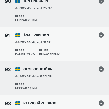
90
JON SNÖGREN
403
02:49:55
+01:25:37
KLASS
:
HERRAR 23 KM
91
ÅSA ERIKSSON
442
02:55:48
+01:31:30
KLASS
:
KLUBB
:
DAMER 23 KM
RUNACADEMY
92
OLOF ODDBJÖRN
454
02:56:46
+01:32:28
KLASS
:
HERRAR 23 KM
93
PATRIC JÄRLESKOG