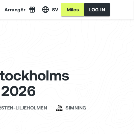
Arrangör
SV
Miles
LOG IN
Stockholms
l 2026
STEN-LILJEHOLMEN
SIMNING