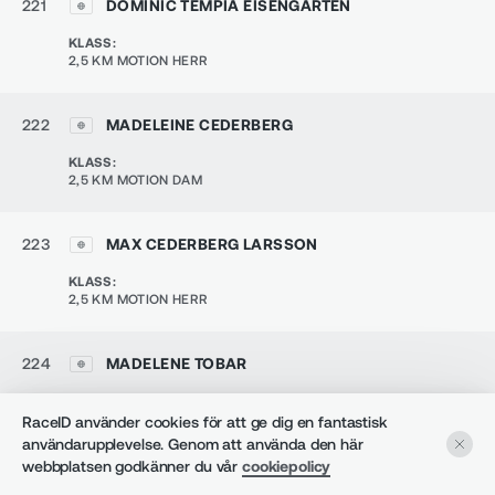
221
DOMINIC TEMPIA EISENGARTEN
KLASS
:
2,5 KM MOTION HERR
222
MADELEINE CEDERBERG
KLASS
:
2,5 KM MOTION DAM
223
MAX CEDERBERG LARSSON
KLASS
:
2,5 KM MOTION HERR
224
MADELENE TOBAR
KLASS
:
KLUBB
:
2,5 KM MOTION DAM
ÄNGELHOLMSSIMSÄLLSKAP
RaceID använder cookies för att ge dig en fantastisk
användarupplevelse. Genom att använda den här
webbplatsen godkänner du vår
cookiepolicy
225
ELLA GRANQVIST